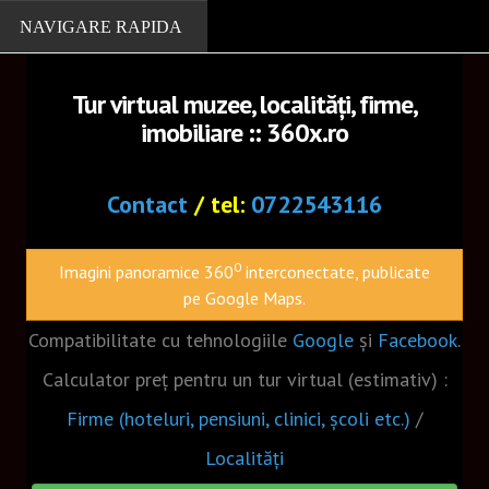
Tur virtual muzee, localități, firme,
imobiliare :: 360x.ro
PORTOFOLIU
Localitati
Contact
/ tel:
0722543116
Muzee
0
Imagini panoramice 360
interconectate, publicate
Cazare, restaurante
pe Google Maps.
Firme
Compatibilitate cu tehnologiile
Google
și
Facebook
.
Turism
Calculator preț pentru un tur virtual (estimativ) :
Biserici
Firme (hoteluri, pensiuni, clinici, școli etc.)
/
Scoli
Localități