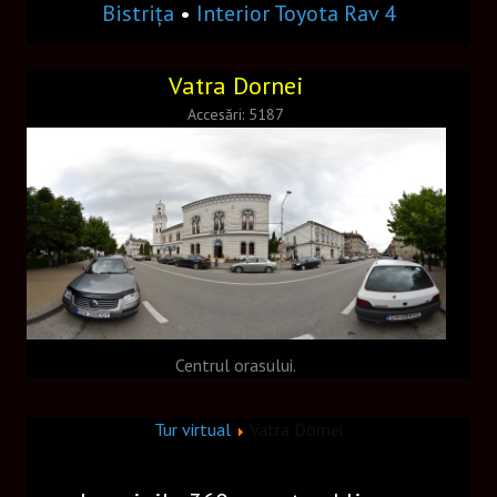
Cafea frappe
Bistrița
•
Interior Toyota Rav 4
Meniu 2
Vatra Dornei
Meniu restaurant
Accesări: 5187
Papusă
Nikon L27
Monument istoric
Incarcator
CONTACT
Centrul orasului.
Tur virtual
Vatra Dornei