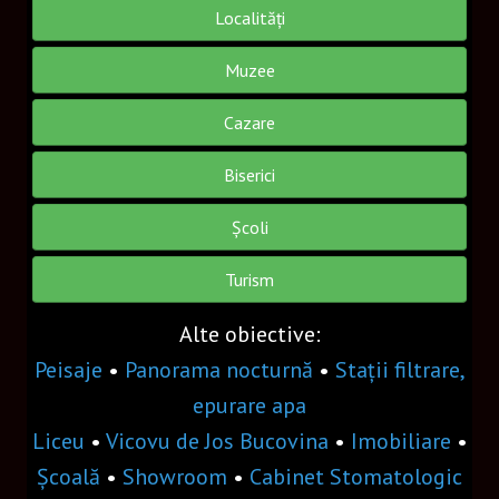
GSV
Localități
VIDEO
Muzee
Cazare
OPTIUNI
Biserici
FAQ
OBIECTE VR
Școli
Turism
Obiect decorativ
Floare
Alte obiective:
Peisaje
•
Panorama nocturnă
•
Stații filtrare,
Tarta
epurare apa
Gogoșar
Liceu
•
Vicovu de Jos Bucovina
•
Imobiliare
•
Meniu 3
Școală
•
Showroom
•
Cabinet Stomatologic