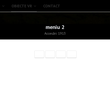
I
OBIECTE VR
CONTACT
meniu 2
Accesări: 1913