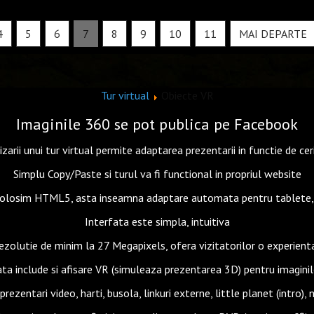
4
5
6
7
8
9
10
11
MAI DEPARTE
Tur virtual
Obiecte VR
Imaginile 360 se pot publica pe Facebook
zarii unui tur virtual permite adaptarea prezentarii in functie de cer
Simplu Copy/Paste si turul va fi functional in propriul website
Folosim HTML5, asta inseamna adaptare automata pentru tablete, d
Interfata este simpla, intuitiva
rezolutie de minim la 27 Megapixels, ofera vizitatorilor o experient
ata include si afisare VR (simuleaza prezentarea 3D) pentru imagini
rezentari video, harti, busola, linkuri externe, little planet (intro)