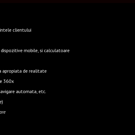
intele clientului
ispozitive mobile, si calculatoare
a apropiata de realitate
le 360x
, navigare automata, etc.
e)
are