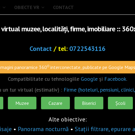
I
OBIECTE VR
CONTACT
 virtual muzee, localități, firme, imobiliare :: 360
Contact
/ tel:
0722543116
0
Imagini panoramice 360
interconectate, publicate pe Google Maps
Compatibilitate cu tehnologiile
Google
și
Facebook
.
 un tur virtual (estimativ) :
Firme (hoteluri, pensiuni, clinici,
Muzee
Cazare
Biserici
Școli
Alte obiective:
isaje
•
Panorama nocturnă
•
Stații filtrare, epurare 