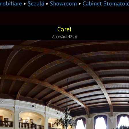
mobiliare
•
Școală
•
Showroom
•
Cabinet Stomatolo
Carei
Accesări: 4826