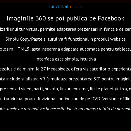
Tur virtual
Carei
Imaginile 360 se pot publica pe Facebook
zarii unui tur virtual permite adaptarea prezentarii in functie de cer
Simplu Copy/Paste si turul va fi functional in propriul website
Folosim HTML5, asta inseamna adaptare automata pentru tablete, d
Interfata este simpla, intuitiva
rezolutie de minim la 27 Megapixels, ofera vizitatorilor o experient
ata include si afisare VR (simuleaza prezentarea 3D) pentru imagini
rezentari video, harti, busola, linkuri externe, little planet (intro)
n tur virtual poate fi vizionat online sau de pe DVD (versiune offlin
ota: unele lucrari mai vechi necesita Flash, au ramas cu titlu de prezent