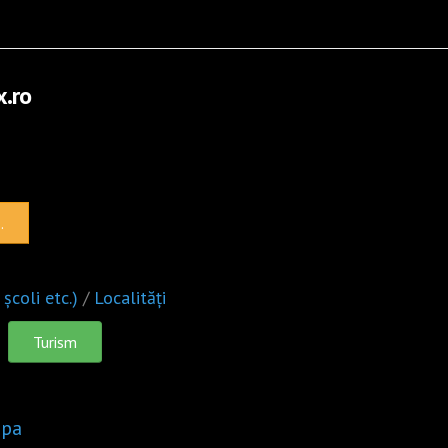
x.ro
.
 școli etc.)
/
Localități
Turism
apa