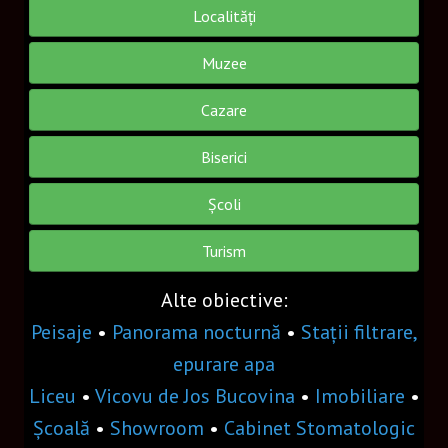
GSV
Localități
VIDEO
Muzee
Cazare
OPTIUNI
Biserici
FAQ
OBIECTE VR
Școli
Turism
Obiect decorativ
Floare
Alte obiective:
Peisaje
•
Panorama nocturnă
•
Stații filtrare,
Tarta
epurare apa
Gogoșar
Liceu
•
Vicovu de Jos Bucovina
•
Imobiliare
•
Meniu 3
Școală
•
Showroom
•
Cabinet Stomatologic