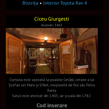
Cafea frappe
Bistrița
•
Interior Toyota Rav 4
Meniu 2
Ciceu Giurgesti
Meniu restaurant
Accesări: 3463
Papusă
Nikon L27
Monument istoric
Incarcator
CONTACT
Comuna este aşezată la poalele Cetăţii, cetate a lui
Ştefan cel Mare şi Sfânt, moştenită de fiul său Petru
Rareş
Satul este atestat din 1405, iar şcoala din 1782.
Cod inserare