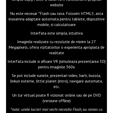
Cafea frappe
website
Meniu 2
Nu este necesar *Flash sau Java. Folosim HTML5, asta
inseamna adaptare automata pentru tablete, dispozitive
Meniu restaurant
mobile, si calculatoare
Interfata este simpla, intuitiva
Papusă
Imaginile realizate cu rezolutie de minim la 27
Nikon L27
Megapixels, ofera vizitatorilor o experienta apropiata de
realitate
Monument istoric
Interfata include si afisare VR (simuleaza prezentarea 3D)
Incarcator
pentru imaginile 360x
Se pot include sunete, prezentari video, harti, busola,
CONTACT
linkuri externe, little planet (intro), navigare automata,
etc.
Un tur virtual poate fi vizionat online sau de pe DVD
(versiune offline)
*nota: unele lucrari mai vechi necesita Flash, au ramas cu