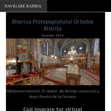
Biserica Protopopiatului Ortodox
Bistrița
PORTOFOLIU
Accesări: 1974
Localitati
Muzee
Cazare, restaurante
Firme
Turism
Mănăstirea minorită „Sf. Andrei” din Bistrița, cunoscută și
Biserici
drept Biserica de la Coroana.
Scoli
Cod inserare tur virtual