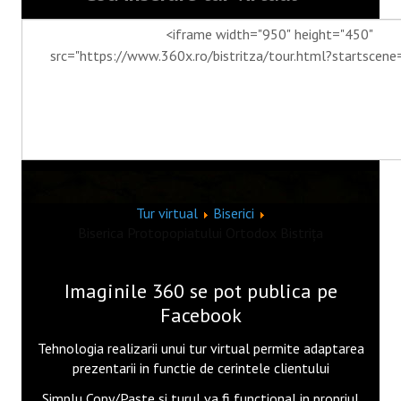
GSV
VIDEO
OPTIUNI
FAQ
OBIECTE VR
Tur virtual
Biserici
Obiect decorativ
Biserica Protopopiatului Ortodox Bistrița
Floare
Imaginile 360 se pot publica pe
Tarta
Facebook
Gogoșar
Tehnologia realizarii unui tur virtual permite adaptarea
prezentarii in functie de cerintele clientului
Meniu 3
Simplu Copy/Paste si turul va fi functional in propriul