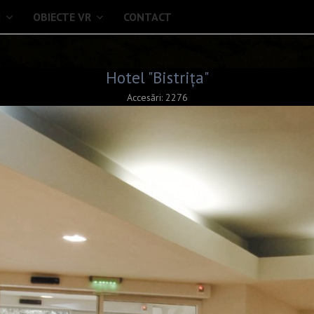
I
OBIECTE VR
CONTACT
Hotel "Bistrița"
Accesări: 2276