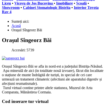
Liceu
•
Vicovu de Jos Bucovina
•
Imobiliare
•
Școală
•
Showroom
•
Cabinet Stomatologic Bistrița
•
Interior Toyota
Rav 4
Sunteți aici:
Acasă
Oraşul Sîngeorz Băi
Oraşul Sîngeorz Băi
Accesări: 5739
Orașul Sângeorz-Băi se afla in nord-est a județului Bistrița-Năsăud.
Apa minerală de aici (in totalitate nouă izvoare), făcut din localitate
o stațiune de munte îndrăgită de turiști, in special de cei care
urmează un tratament climateric (afectiuni ale aparatului digestiv și
afecțiuni reumatismale).
Turul virtual contine printre altele statiunea, Muzeul de Arta
Comparata, Mănăstirea Cormaia.
Cod inserare tur virtual