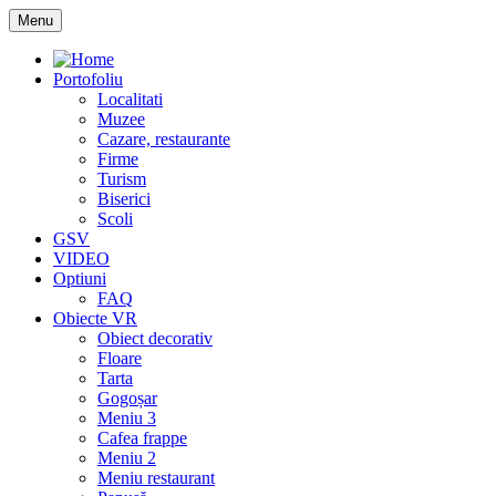
Menu
Portofoliu
Localitati
Muzee
Cazare, restaurante
Firme
Turism
Biserici
Scoli
GSV
VIDEO
Optiuni
FAQ
Obiecte VR
Obiect decorativ
Floare
Tarta
Gogoșar
Meniu 3
Cafea frappe
Meniu 2
Meniu restaurant