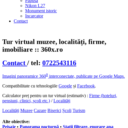
Papusă
Nikon L27
Monument istoric
Incarcator
Contact
Tur virtual muzee, localități, firme,
imobiliare :: 360x.ro
Contact
/ tel:
0722543116
0
Imagini panoramice 360
interconectate, publicate pe Google Maps.
Compatibilitate cu tehnologiile
Google
și
Facebook
.
Calculator preț pentru un tur virtual (estimativ) :
Firme (hoteluri,
pensiuni, clinici, școli etc.)
/
Localități
Localități
Muzee
Cazare
Biserici
Școli
Turism
Alte obiective:
Peisaje
•
Panorama nocturnă
•
Stații filtrare, epurare apa