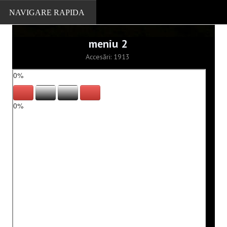
meniu 2
Accesări: 1913
PORTOFOLIU
Localitati
Muzee
Cazare, restaurante
Firme
Turism
Biserici
Scoli