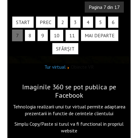
Cafea frappe
Pagina 7 din 17
Meniu 2
START
PREC
2
3
4
5
6
Meniu restaurant
7
8
9
10
11
MAI DEPARTE
Papusă
SFÂRȘIT
Nikon L27
Monument istoric
Tur virtual
Obiecte VR
Incarcator
Imaginile 360 se pot publica pe
CONTACT
Facebook
Tehnologia realizarii unui tur virtual permite adaptarea
prezentarii in functie de cerintele clientului
Simplu Copy/Paste si turul va fi functional in propriul
website