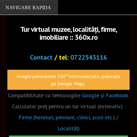
Tur virtual muzee, localități, firme,
imobiliare :: 360x.ro
PORTOFOLIU
Localitati
Contact
/ tel:
0722543116
Muzee
0
Imagini panoramice 360
interconectate, publicate
Cazare, restaurante
pe Google Maps.
Firme
Compatibilitate cu tehnologiile
Google
și
Facebook
.
Turism
Calculator preț pentru un tur virtual (estimativ) :
Biserici
Firme (hoteluri, pensiuni, clinici, școli etc.)
/
Scoli
Localități