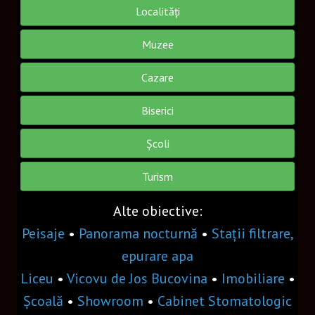
GSV
Localități
VIDEO
Muzee
Cazare
OPTIUNI
Biserici
FAQ
OBIECTE VR
Școli
Turism
Obiect decorativ
Floare
Alte obiective:
Peisaje
•
Panorama nocturnă
•
Stații filtrare,
Tarta
epurare apa
Gogoșar
Liceu
•
Vicovu de Jos Bucovina
•
Imobiliare
•
Meniu 3
Școală
•
Showroom
•
Cabinet Stomatologic