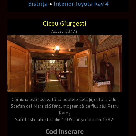
Cafea frappe
Bistrița
•
Interior Toyota Rav 4
Meniu 2
Ciceu Giurgesti
Meniu restaurant
Accesări: 3472
Papusă
Nikon L27
Monument istoric
Incarcator
CONTACT
Comuna este aşezată la poalele Cetăţii, cetate a lui
Ştefan cel Mare şi Sfânt, moştenită de fiul său Petru
Rareş
Satul este atestat din 1405, iar şcoala din 1782.
Cod inserare